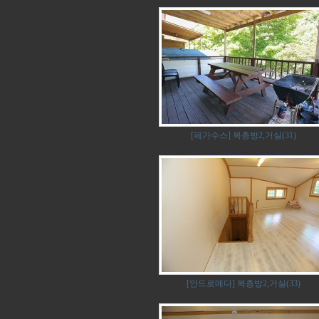
[페가수스] 복층방2,거실(31)
[안드로메다] 복층방2,거실(33)