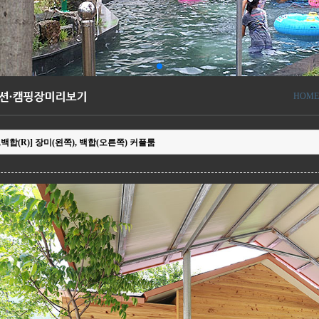
HOME
),백합(R)] 장미(왼쪽), 백합(오른쪽) 커플룸