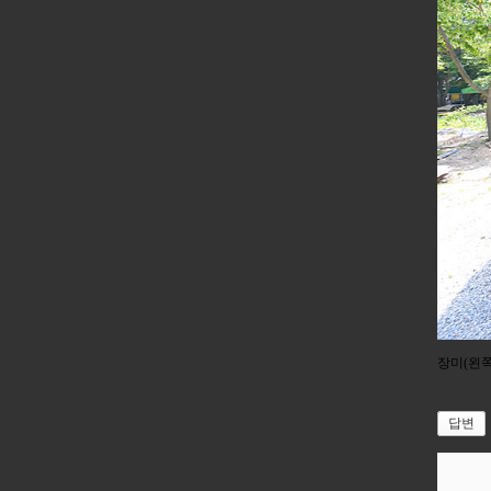
장미(왼쪽
답변